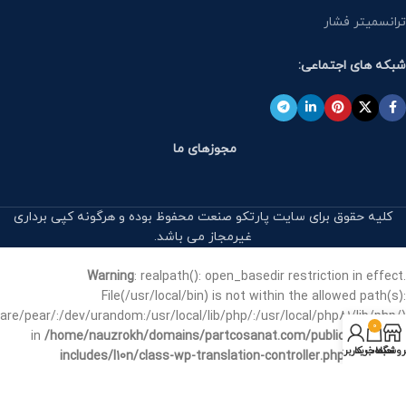
ترانسمیتر فشار
شبکه های اجتماعی:
مجوزهای ما
کلیه حقوق برای سایت پارتکو صنعت محفوظ بوده و هرگونه کپی برداری
غیرمجاز می باشد.
Warning
: realpath(): open_basedir restriction in effect.
File(/usr/local/bin) is not within the allowed path(s):
e/pear/:/dev/urandom:/usr/local/lib/php/:/usr/local/php81/lib/php/)
0
in
/home/nauzrokh/domains/partcosanat.com/public_html/wp-
روشگاه
سبد خرید
حساب کاربری من
includes/l10n/class-wp-translation-controller.php
on line
106