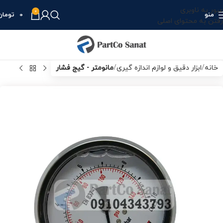
عبور به ناوبری
0
منو
0
تومان
رفتن به محتوای اصلی
خانه
ابزار دقیق و لوازم اندازه گیری
مانومتر - گیج فشار