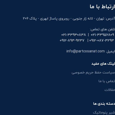
ارتباط با ما
آدرس: تهران - لاله زار جنوبی - روبروی پاساژ ابهری - پلاک 206
تلفن های تماس:
021-33930838
|
021-33956809
0912-893-9237
|
0912-087-3293
ایمیل: info@partcosanat.com
لینک های مفید
سیاست حفظ حریم خصوصی
تماس با ما
مقالات
دسته بندی ها
شیر پنوماتیک