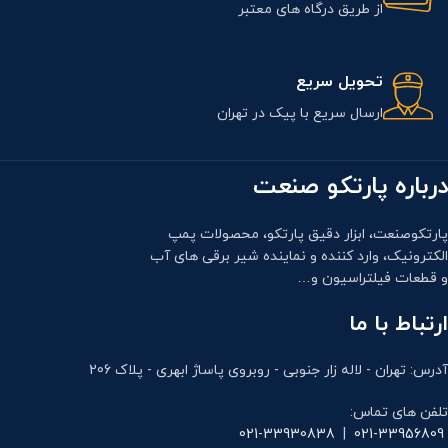
از طریق درگاه های معتبر
تحویل سریع
ارسال سریع با پیک در تهران
درباره پارتکو صنعت
پارتکوصنعت، ابزار دقیق پارتکو، محصولات پمپ
الکترونیک، وارد کننده و نماینده شیر برقی های آب
و قطعات فیلتراسیون و…
ارتباط با ما
آدرس: تهران - لاله زار جنوبی - روبروی پاساژ ابهری - پلاک 206
تلفن های تماس:
021-33930838
|
021-33956809