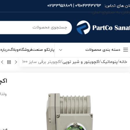
فن های تماس:
09104343793
|
02133956809
عبور به ناوبری
رفتن به محتوای اصلی
دسته بندی محصولات
پارتکو صنعت
فروشگاه
وبلاگ
درباره 
خانه
پنوماتیک
اکچویتور و شیر توپی
اکچویتر برقی سایز 100
اکچو
ولتاژ