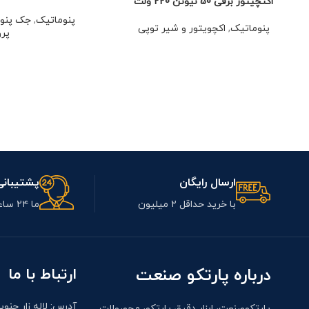
اکتچیتور برقی 50 نیوتن 220 ولت
پنوماتیک
,
جک پنو
پنوماتیک
,
اکچویتور و شیر توپی
پرو
ارسال رایگان
پشتیبانی 24
با خرید حداقل ۲ میلیون
ما ۲۴ ساعت آنلاین هستیم
درباره پارتکو صنعت
ارتباط با ما
آدرس: لاله زار جنوب
پارتکوصنعت، ابزار دقیق پارتکو، محصولات