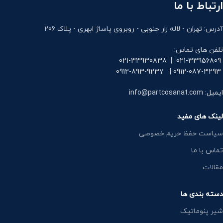
ارتباط با ما
آدرس: تهران - لاله زار جنوبی - روبروی پاساژ ابهری - پلاک 206
تلفن های تماس:
021-33930838
|
021-33956809
0912-893-9237
|
0912-087-3293
ایمیل: info@partcosanat.com
لینک های مفید
سیاست حفظ حریم خصوصی
تماس با ما
مقالات
دسته بندی ها
شیر پنوماتیک