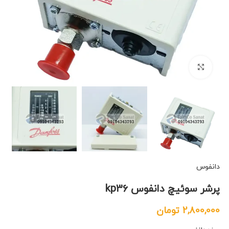
بزرگنمایی تصویر
دانفوس
پرشر سوئیچ دانفوس kp36
2,800,000
تومان