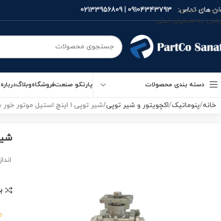
فن های تماس:
09104343793
|
02133956809
عبور به ناوبری
رفتن به محتوای اصلی
دسته بندی محصولات
پارتکو صنعت
فروشگاه
وبلاگ
درباره 
خانه
پنوماتیک
اکچویتور و شیر توپی
شیر توپی 1 اینچ استیل موتور خور سه تیکه
شیر توپی 1 ا
انداز
ب