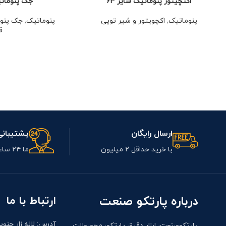
اکتچیتور پنوماتیک سایز 63
جک پنوماتیک
پنوماتیک
,
اکچویتور و شیر توپی
پنوماتیک
,
جک پنو
ق
ارسال رایگان
پشتیبانی 24
با خرید حداقل ۲ میلیون
ما ۲۴ ساعت آنلاین هستیم
درباره پارتکو صنعت
ارتباط با ما
آدرس: لاله زار جنوب
پارتکوصنعت، ابزار دقیق پارتکو، محصولات