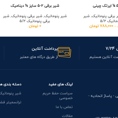
شیر برقی 2-5 سایز ½ دینامیک
 برقی پنوماتیک
,
شیر
شیر پنوماتیک
,
شیر برقی پنوماتیک
,
شیر
اتیک 5/2
برقی پنوماتیک 5/2
–
788,000
تومان
0
تومان
7/
پرداخت آنلاین
از طریق درگاه های معتبر
لینک های مفید
دسته بندی ها
سیاست حفظ حریم
شیر پنوماتیک
ی - پاساژ اتحادیه -
خصوصی
ترانسمیتر فشا
تماس با ما
مقالات