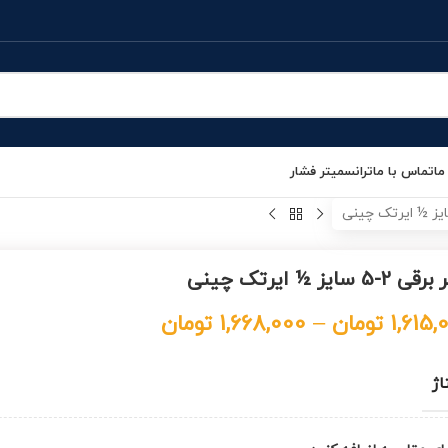
ما
تماس با ما
ترانسمیتر فشار
-5 سایز ½ ایرتک چینی
1,615,
تومان
–
1,668,000
تومان
اژ