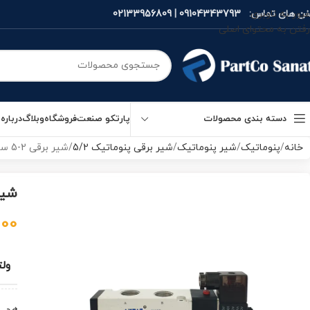
فن های تماس:
09104343793
|
02133956809
عبور به ناوبری
رفتن به محتوای اصلی
دسته بندی محصولات
پارتکو صنعت
فروشگاه
وبلاگ
درباره 
خانه
پنوماتیک
شیر پنوماتیک
شیر برقی پنوماتیک 5/2
شیر برقی 2-5 سایز ½ ایرتک چینی
شیر برقی 2
000
ولت