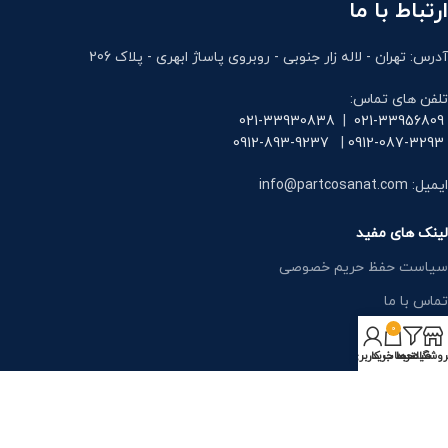
ارتباط با ما
آدرس: تهران - لاله زار جنوبی - روبروی پاساژ ابهری - پلاک 206
تلفن های تماس:
021-33930838
|
021-33956809
0912-893-9237
|
0912-087-3293
ایمیل: info@partcosanat.com
لینک های مفید
سیاست حفظ حریم خصوصی
تماس با ما
0
مقالات
روشگاه
فیلترها
سبد خرید
حساب کاربری من
دسته بندی ها
شیر پنوماتیک