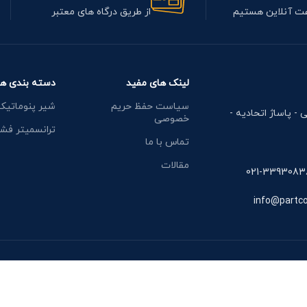
از طریق درگاه های معتبر
لینک های مفید
دسته بندی ها
سیاست حفظ حریم
شیر پنوماتیک
ی - پاساژ اتحادیه -
خصوصی
ترانسمیتر فشا
تماس با ما
مقالات
021-3393083
info@partc