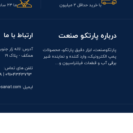
با خرید حداقل ۲ میلیون
ما ۲۴ ساعت آنلاین هستیم
درباره پارتکو صنعت
ارتباط با ما
آدرس: لاله زار جنوب
پارتکوصنعت، ابزار دقیق پارتکو، محصولات
همکف - پلاک ۱۹
پمپ الکترونیک، وارد کننده و نماینده
شیر
برقی آب
و قطعات فیلتراسیون و…
تلفن های تماس:
8
|
09104343793
ایمیل:
osanat.com
شبکه های اجتماعی: