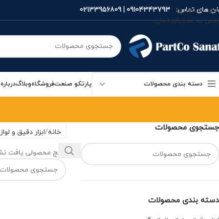
فن های تماس:
09104343793
|
02133956809
عبور به ناوبری
رفتن به محتوای اصلی
دسته بندی محصولات
پارتکو صنعت
فروشگاه
وبلاگ
درباره 
جستجوی محصولات
خانه
ابزار دقیق و لواز
هیچ محصولی یافت نشد
دسته بندی محصولات