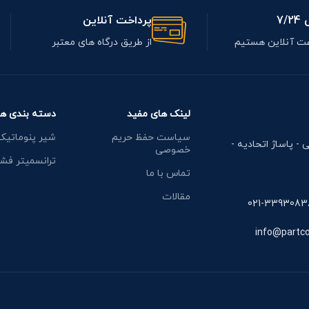
7/
پرداخت آنلاین
از طریق درگاه های معتبر
لینک های مفید
دسته بندی ها
سیاست حفظ حریم
شیر پنوماتیک
ی - پاساژ اتحادیه -
خصوصی
ترانسمیتر فشا
تماس با ما
مقالات
021-3393083
info@partc