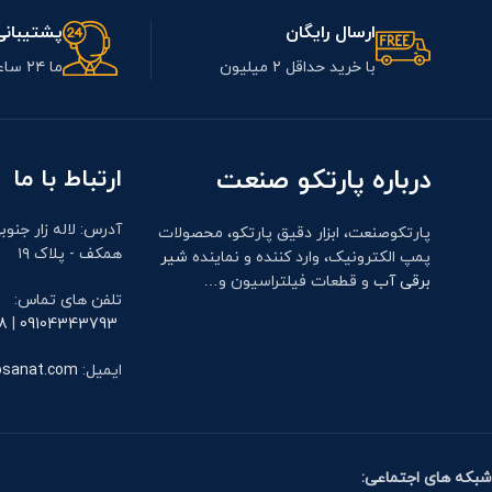
ارسال رایگان
پشتیبانی 24
با خرید حداقل ۲ میلیون
ما ۲۴ ساعت آنلاین هستیم
درباره پارتکو صنعت
ارتباط با ما
آدرس: لاله زار جنوب
پارتکوصنعت، ابزار دقیق پارتکو، محصولات
همکف - پلاک ۱۹
پمپ الکترونیک، وارد کننده و نماینده
شیر
برقی آب
و قطعات فیلتراسیون و…
تلفن های تماس:
8
|
09104343793
ایمیل:
osanat.com
شبکه های اجتماعی: