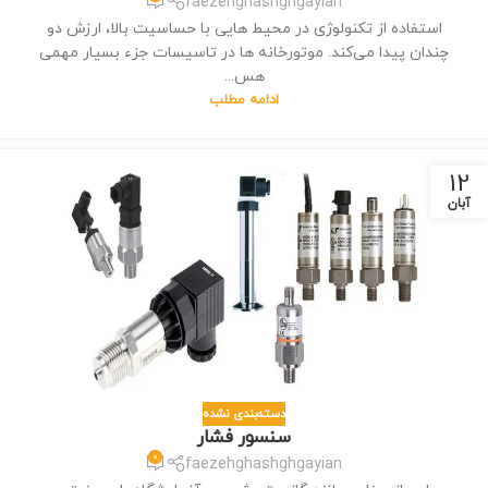
faezehghashghgayian
استفاده از تکنولوژی در محیط‌ هایی با حساسیت بالا، ارزش دو
چندان پیدا می‌کند. موتور‌خانه‌ ها در تاسیسات جزء بسیار مهمی
هس...
ادامه مطلب
12
آبان
دسته‌بندی نشده
سنسور فشار
0
faezehghashghgayian