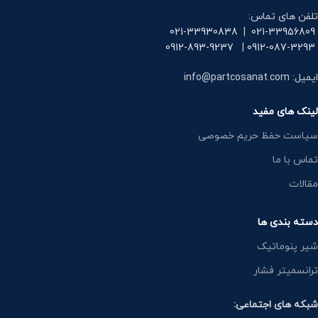
تلفن های تماس:
021-33930838
|
021-33956809
0912-893-9237
|
0912-087-3293
ایمیل: info@partcosanat.com
لینک های مفید
سیاست حفظ حریم خصوصی
تماس با ما
مقالات
دسته بندی ها
شیر پنوماتیک
ترانسمیتر فشار
شبکه های اجتماعی: